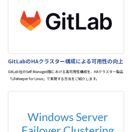
GitLabのHAクラスター構成による可用性の向上
GitLab社のSelf-Managed版における高可用性構成を、HAクラスター製品
「LifeKeeper for Linux」で実現する方法をご紹介します。