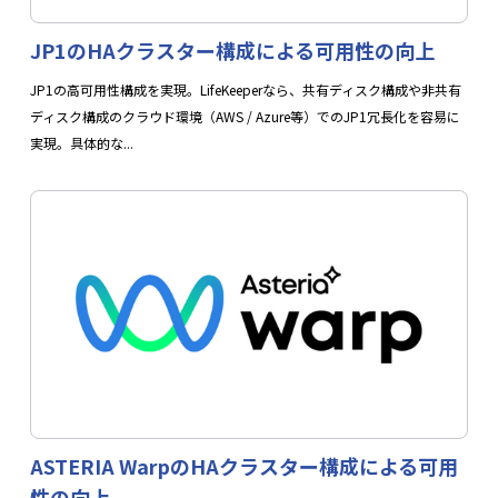
を高めます。
JP1のHAクラスター構成による可用性の向上
JP1の高可用性構成を実現。LifeKeeperなら、共有ディスク構成や非共有
関連資料
ディスク構成のクラウド環境（AWS / Azure等）でのJP1冗長化を容易に
実現。具体的な...
LifeKeeper概要説明資料
ASTERIA WarpのHAクラスター構成による可用
資料をダウンロード
性の向上