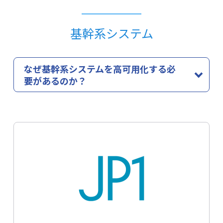
基幹系システム
なぜ基幹系システムを高可用化する必
要があるのか？
基幹系システムは企業活動を支える中核システムであ
り、停止すると業務の遅延や顧客対応の停止により、売
上機会の喪失や企業信用の低下など、ビジネスに深刻な
影響を及ぼします。
例えば、SAP、JP1、HULFT、DataSpider、SVFなどの業
務基盤となる重要なソフトウェアが停止すると、基幹業
務プロセス全体が停止するリスクがあります。
LifeKeeperは、これらの重要ソフトウェアを含む基幹系
システムをリアルタイムで監視し、自動で待機系に切り
替えることでダウンタイムを最小限に抑え、業務継続性