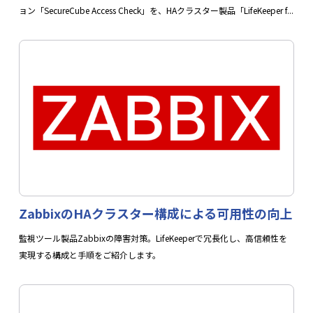
ョン「SecureCube Access Check」を、HAクラスター製品「LifeKeeper f...
ZabbixのHAクラスター構成による可用性の向上
監視ツール製品Zabbixの障害対策。LifeKeeperで冗長化し、高信頼性を
実現する構成と手順をご紹介します。