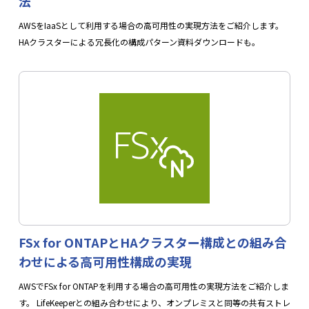
法
めた監視と自動フェイルオーバーを実施し、業務停止時
間を最小限に抑え、安定したサービス提供を支援しま
AWSをIaaSとして利用する場合の高可用性の実現方法をご紹介します。
す。
HAクラスターによる冗長化の構成パターン資料ダウンロードも。
関連資料
FSx for ONTAPとHAクラスター構成との組み合
わせによる高可用性構成の実現
マンガでわかるクラウドでの障害対策の考え方
AWSでFSx for ONTAPを利用する場合の高可用性の実現方法をご紹介しま
す。 LifeKeeperとの組み合わせにより、オンプレミスと同等の共有ストレ
資料をダウンロード