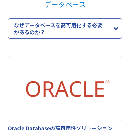
データベース
なぜデータベースを高可用化する必要
があるのか？
データベースは、会社の情報を管理する「心臓」のよう
な存在です。
例えば、顧客情報・売上データ・商品情報が入っている
データベースが止まると、停止すると注文処理や顧客対
応など、あらゆる業務が停止する恐れがあります。
また、復旧に時間がかかればかかるほどビジネスへの損
害も拡大します。
LifeKeeperはデータベース障害時に自動的にフェイルオ
ーバーを実施し、データベース停止のリスクを最小化し
ます。
Oracle Databaseの高可用性ソリューション