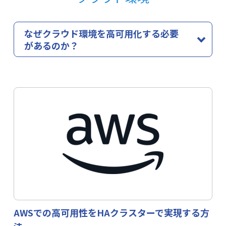
なぜクラウド環境を高可用化する必要
があるのか？
クラウドは便利ですが、「絶対に止まらない」わけでは
ありません。
クラウドサービス（IaaS）では、ベンダーが提供する可
用性は主に基盤部分に限られています。
OSやアプリケー
ションの障害対策はユーザー自身の責任
となります。
また、クラウドの標準サービスで提供される監視や復旧
では、主に仮想マシンやコンピュートリソースの可用性
を確保するものであり、
アプリケーションレベルの障害
には対応できません
。アプリケーションが異常終了して
も、基盤の監視では検知・復旧できず手動対応が必要に
なります。
AWSでの高可用性をHAクラスターで実現する方
LifeKeeperはクラウド環境でもアプリケーションまで含