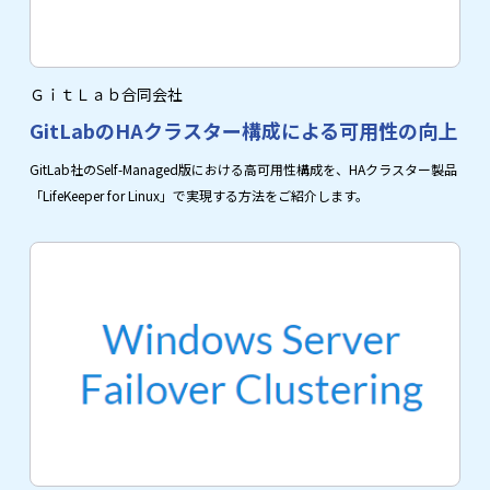
ＧｉｔＬａｂ合同会社
GitLabのHAクラスター構成による可用性の向上
GitLab社のSelf-Managed版における高可用性構成を、HAクラスター製品
「LifeKeeper for Linux」で実現する方法をご紹介します。