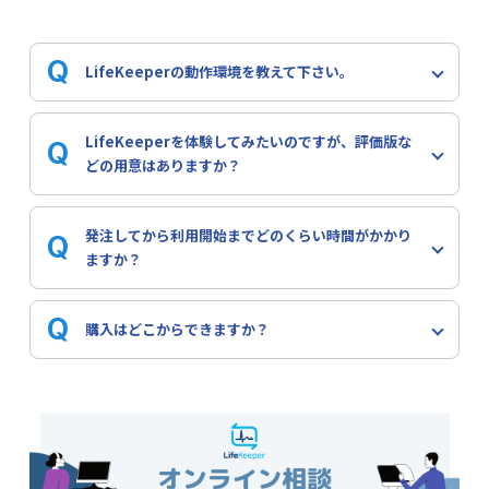
Q
LifeKeeperの動作環境を教えて下さい。
A
オンプレミス、仮想環境、クラウドなど様々な環境でご
LifeKeeperを体験してみたいのですが、評価版な
Q
利用いただけます。
どの用意はありますか？
クラウド環境ではAWS、Azure、Google Cloud など幅
広いクラウド上でサポートされています。詳しくは
動作
A
はい、30日間お使い頂ける評価版がございます。
こちら
発注してから利用開始までどのくらい時間がかかり
Q
検証済みクラウド一覧
をご覧ください。
から
お申し込み下さい。
ますか？
LifeKeeperのバージョンの要件は下記のサポートマト
リックスご参照下さい。
A
弊社に注文書が到着してから2～3営業日程度でご利用い
Q
・
購入はどこからできますか？
Linux版
ただけます。
・
Windows版
念のため余裕をもってお申し込みください。
A
原則販売代理店様からご購入いただけます。
代理店につきましては
こちらのページ
をご覧ください。