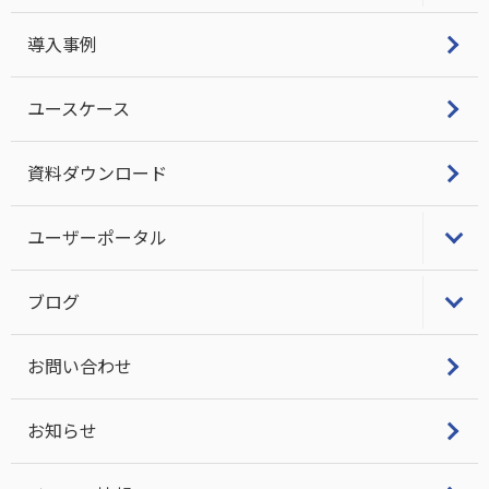
LifeKeeper
導入事例
Single Server Protection
ユースケース
LINBITクラスタスタック・サポート
資料ダウンロード
ユーザーポータル
LifeKeeper/DataKeeperユーザーポータル
ブログ
ビジネス継続とITについて考える
お問い合わせ
DRBD Tech Info
お知らせ