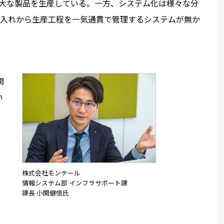
膨大な製品を生産している。一方、システム化は様々な分
入れから生産工程を一気通貫で管理するシステムが無か
関
い
株式会社モンテール
情報システム部 インフラサポート課
課長 小関健悟氏