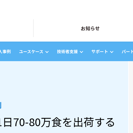
お知らせ
入事例
ユースケース
技術者支援
サポート
パー
Single Server Protection
単体サーバー上での
可用性向上策
例
日70-80万食を出荷する