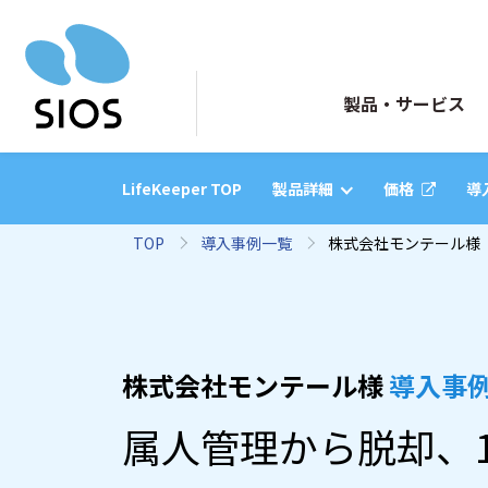
製品・サービス
LifeKeeper TOP
製品詳細
価格
導
LifeKeeper
TOP
導入事例一覧
株式会社モンテール様
ワールドクラスの
HAクラスターソフトウェア
株式会社モンテール様
導入事
HAクラスターとは
属人管理から脱却、1
システム障害を防ぐ仕組みを