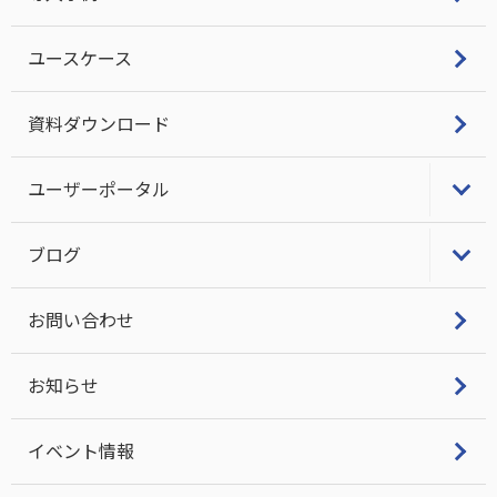
Single Server Protection
ユースケース
LINBITクラスタスタック・サポート
資料ダウンロード
ユーザーポータル
LifeKeeper/DataKeeperユーザーポータル
ブログ
ビジネス継続とITについて考える
お問い合わせ
DRBD Tech Info
お知らせ
イベント情報