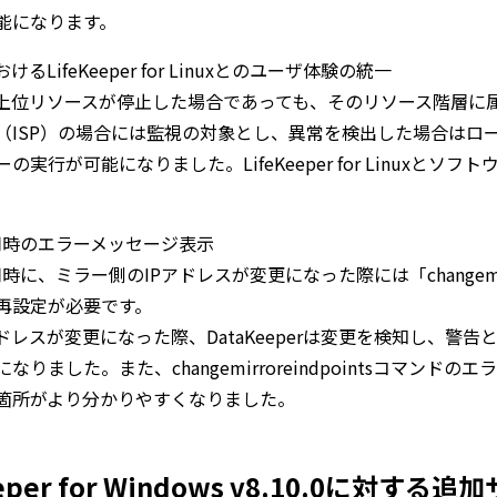
能になります。
るLifeKeeper for Linuxとのユーザ体験の統一
上位リソースが停止した場合であっても、そのリソース階層に
（ISP）の場合には監視の対象とし、異常を検出した場合はロー
実行が可能になりました。LifeKeeper for Linuxとソ
r使用時のエラーメッセージ表示
r使用時に、ミラー側のIPアドレスが変更になった際には「changemirr
再設定が必要です。
ドレスが変更になった際、DataKeeperは変更を検知し、警告
りました。また、changemirroreindpointsコマンド
箇所がより分かりやすくなりました。
eeper for Windows v8.10.0に対す