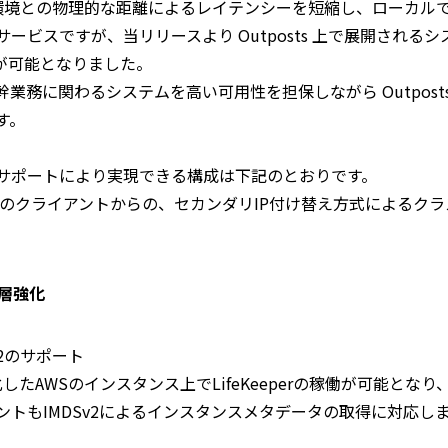
S 環境との物理的な距離によるレイテンシーを短縮し、ローカル
ビスですが、当リリースより Outposts 上で展開されるシステムで
成が可能となりました。
業務に関わるシステムを高い可用性を担保しながら Outpos
す。
サポートにより実現できる構成は下記のとおりです。
ts 内外のクライアントからの、セカンダリIP付け替え方式による
層強化
v2のサポート
化したAWSのインスタンス上でLifeKeeperの稼働が可能となり、Li
ントもIMDSv2によるインスタンスメタデータの取得に対応し