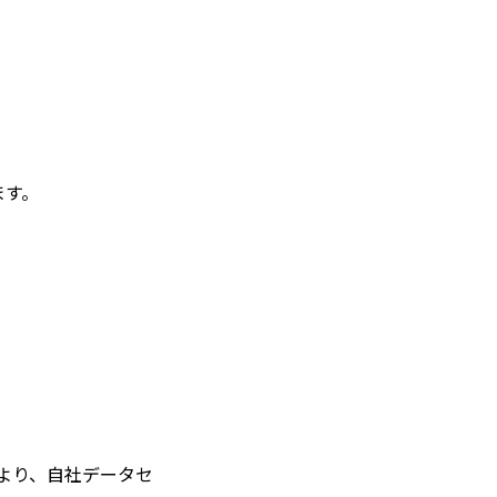
ます。
。
により、自社データセ