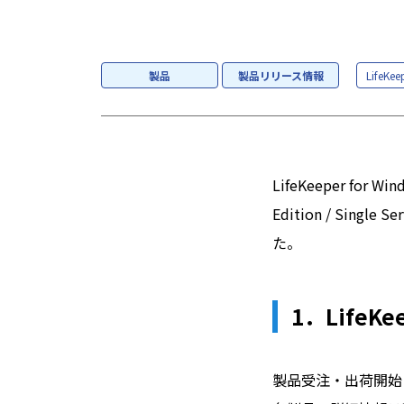
ざっくり解説
製品
製品リリース情報
LifeKee
LifeKeeper for Win
Edition / Sing
た。
1．LifeKe
製品受注・出荷開始日