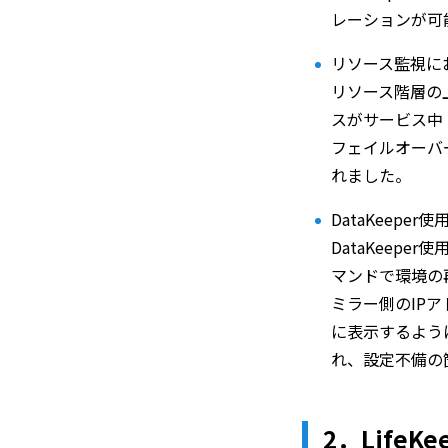
レーションが可
リソース監視におけ
リソース階層の
スがサービス中
フェイルオーバーの
れました。
DataKeepe
DataKeepe
マンドで環境の
ミラー側のIPア
に表示するようにな
れ、設定不備の
2．
LifeK