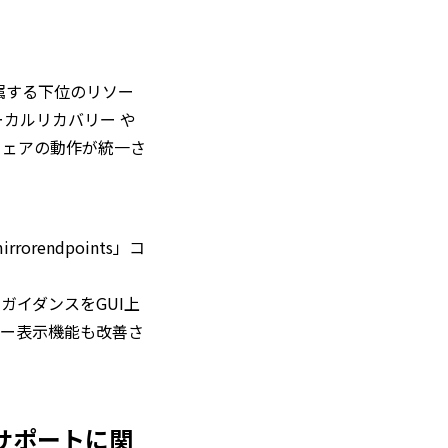
属する下位のリソー
カルリカバリー や
フトウェアの動作が統一さ
orendpoints」コ
とガイダンスをGUI上
のエラー表示機能も改善さ
る追加サポートに関