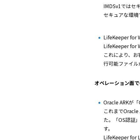
IMDSv1では
セキュアな環境
LifeKeeper
LifeKeepe
これにより、お
行可能ファイル
オペレーション面で
Oracle ARK
これまでOrac
た。「OS認証
す。
LifeKeepe