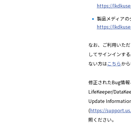
https://lkdkuse
製品メディアの
https://lkdkuse
なお、ご利用いただく場
してサインインする必
ない方は
こちら
から
修正されたBug情報
LifeKeeper/DataKee
Update Infor
(
https://support.u
照ください。