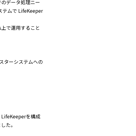
でのデータ処理ニー
 LifeKeeper
ts上で運用すること
クラスターシステムへの
feKeeperを構成
ました。