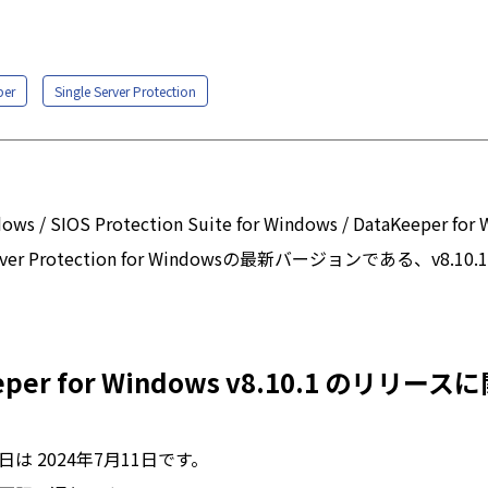
per
Single Server Protection
dows / SIOS Protection Suite for Windows / DataKeeper for
le Server Protection for Windowsの最新バージョンである、v
eper for Windows v8.10.1 のリリー
は 2024年7
月11日です。