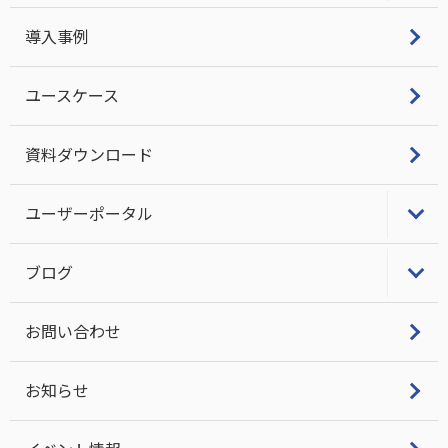
LifeKeeper
導入事例
Single Server Protection
ユースケース
LINBITクラスタスタック・サポート
資料ダウンロード
ユーザーポータル
LifeKeeper/DataKeeperユーザーポータル
ブログ
ビジネス継続とITについて考える
お問い合わせ
DRBD Tech Info
お知らせ