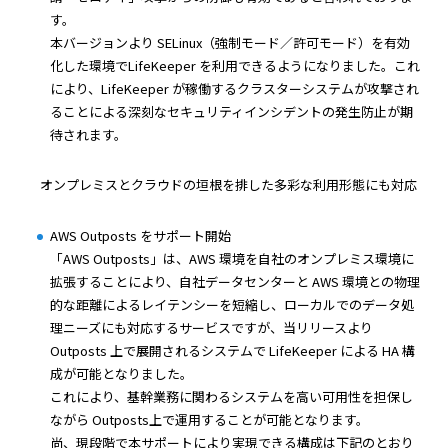
す。
本バージョンより SELinux（強制モード／許可モード）を有効
化した環境でLifeKeeper を利用できるようになりました。これ
により、LifeKeeper が稼働するクラスターシステムが攻撃され
ることによる深刻なセキュリティインシデントの発生防止が期
待されます。
オンプレミスとクラウドの垣根を排した多彩な利用形態にも対応
AWS Outposts をサポート開始
「AWS Outposts」は、AWS 環境を自社のオンプレミス環境に
拡張することにより、自社データセンターと AWS 環境との物理
的な距離によるレイテンシーを短縮し、ローカルでのデータ処
理ニーズにも対応するサービスですが、当リリースより
Outposts 上で展開されるシステムで LifeKeeper による HA 構
成が可能となりました。
これにより、基幹業務に関わるシステムを高い可用性を担保し
ながら Outposts上で運用することが可能となります。
尚、現段階で本サポートにより実現できる構成は下記のとおり