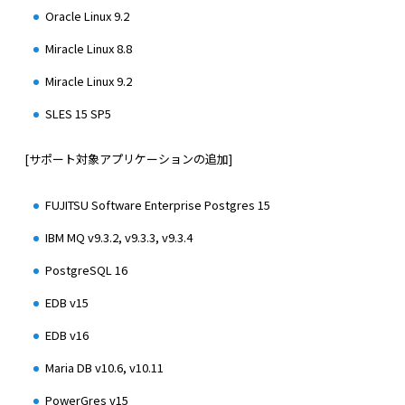
Oracle Linux 9.2
Miracle Linux 8.8
Miracle Linux 9.2
SLES 15 SP5
[サポート対象アプリケーションの追加]
FUJITSU Software Enterprise Postgres 15
IBM MQ v9.3.2, v9.3.3, v9.3.4
PostgreSQL 16
EDB v15
EDB v16
Maria DB v10.6, v10.11
PowerGres v15