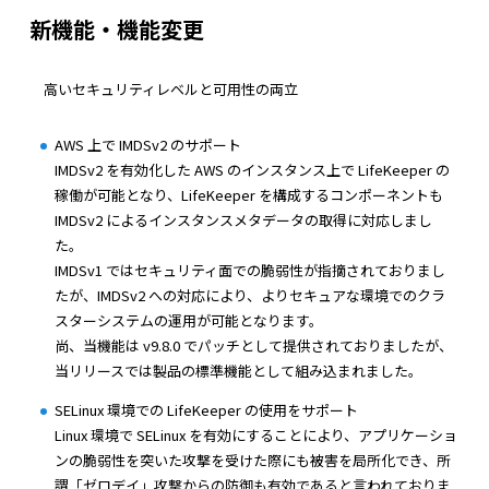
新機能・機能変更
高いセキュリティレベルと可用性の両立
AWS 上で IMDSv2 のサポート
IMDSv2 を有効化した AWS のインスタンス上で LifeKeeper の
稼働が可能となり、LifeKeeper を構成するコンポーネントも
IMDSv2 によるインスタンスメタデータの取得に対応しまし
た。
IMDSv1 ではセキュリティ面での脆弱性が指摘されておりまし
たが、IMDSv2 への対応により、よりセキュアな環境でのクラ
スターシステムの運用が可能となります。
尚、当機能は v9.8.0 でパッチとして提供されておりましたが、
当リリースでは製品の標準機能として組み込まれました。
SELinux 環境での LifeKeeper の使用をサポート
Linux 環境で SELinux を有効にすることにより、アプリケーショ
ンの脆弱性を突いた攻撃を受けた際にも被害を局所化でき、所
謂「ゼロデイ」攻撃からの防御も有効であると言われておりま