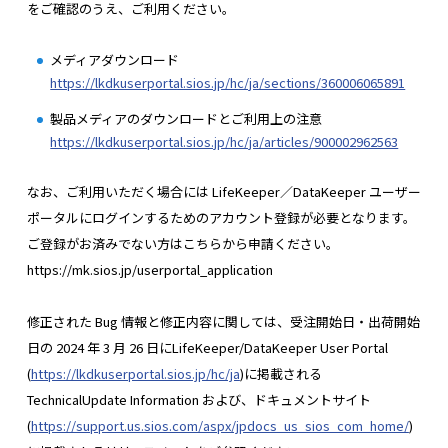
をご確認のうえ、ご利用ください。
メディアダウンロード
https://lkdkuserportal.sios.jp/hc/ja/sections/360006065891
製品メディアのダウンロードとご利用上の注意
https://lkdkuserportal.sios.jp/hc/ja/articles/900002962563
なお、ご利用いただく場合には LifeKeeper／DataKeeper ユーザー
ポータルにログインするためのアカウント登録が必要となります。
ご登録がお済みでない方はこちらから申請ください。
https://mk.sios.jp/userportal_application
修正された Bug 情報と修正内容に関しては、受注開始日・出荷開始
日の 2024 年 3 月 26 日にLifeKeeper/DataKeeper User Portal
(
https://lkdkuserportal.sios.jp/hc/ja
)に掲載される
TechnicalUpdate Information および、ドキュメントサイト
(
https://support.us.sios.com/aspx/jpdocs_us_sios_com_home/
)