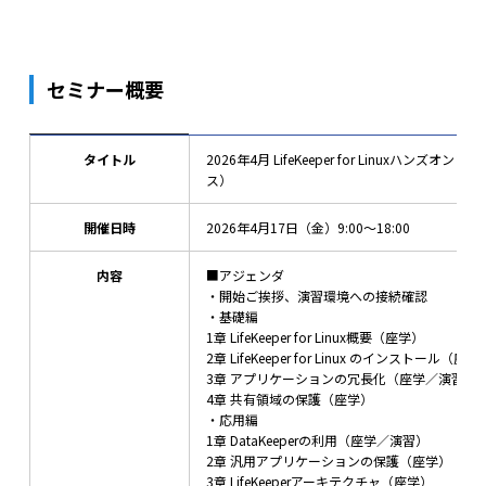
セミナー概要
タイトル
2026年4月 LifeKeeper for Linuxハンズ
ス）
開催日時
2026年4月17日（金）9:00～18:00
内容
■アジェンダ
・開始ご挨拶、演習環境への接続確認
・基礎編
1章 LifeKeeper for Linux概要（座学）
2章 LifeKeeper for Linux のインストール（
3章 アプリケーションの冗長化（座学／演習）
4章 共有領域の保護（座学）
・応用編
1章 DataKeeperの利用（座学／演習）
2章 汎用アプリケーションの保護（座学）
3章 LifeKeeperアーキテクチャ（座学）