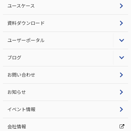
ユースケース
LINBITクラスタスタック・サポート
資料ダウンロード
ユーザーポータル
LifeKeeper/DataKeeperユーザーポータル
ブログ
ビジネス継続とITについて考える
お問い合わせ
DRBD Tech Info
お知らせ
イベント情報
会社情報